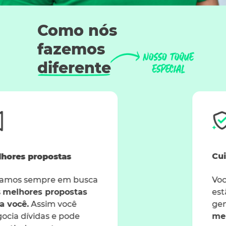
Como nós
fazemos
diferente
Cuidamos da segurança
Você e suas informações
estão protegidos com a
gente.
Respeitamos os
melhores protocolos de